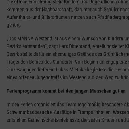
Die offene Einrichtung steht Kindern und Jugendlichen ohn
kommen aus der Nachbarschaft, darunter auch Schülerinnen
Aufenthalts- und Billardräumen nutzen auch Pfadfindergrup
gehört.
„Das MANNA Westend ist aus einem Wunsch von Kindern un
Bezirks entstanden“, sagt Lars Dittebrand, Abteilungsleiter 
Bezirk stellte dafür ein ehemaliges Gelände des Grünflächen
Träger den Betrieb des Standorts. Von Beginn an engagierte 
Diözesanjugendreferent Lukas Miethke begleitete die Gespräc
eines offenen Jugendtreffs im Westend auf den Weg zu brin
Ferienprogramm kommt bei den jungen Menschen gut an
In den Ferien organisiert das Team regelmäßig besondere 
Schwimmbadbesuche, Ausflüge in Trampolinhallen, Wassersc
entstehen Gemeinschaftserlebnisse, die vielen Kindern und J