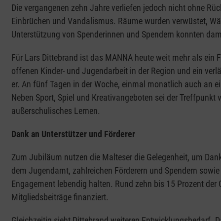
Die vergangenen zehn Jahre verliefen jedoch nicht ohne Rüc
Einbrüchen und Vandalismus. Räume wurden verwüstet, Wän
Unterstützung von Spenderinnen und Spendern konnten dam
Für Lars Dittebrand ist das MANNA heute weit mehr als ein Fr
offenen Kinder- und Jugendarbeit in der Region und ein verl
er. An fünf Tagen in der Woche, einmal monatlich auch an 
Neben Sport, Spiel und Kreativangeboten sei der Treffpunkt 
außerschulisches Lernen.
Dank an Unterstützer und Förderer
Zum Jubiläum nutzen die Malteser die Gelegenheit, um Dank
dem Jugendamt, zahlreichen Förderern und Spendern sowie d
Engagement lebendig halten. Rund zehn bis 15 Prozent der
Mitgliedsbeiträge finanziert.
Gleichzeitig sieht Dittebrand weiteren Entwicklungsbedarf. 