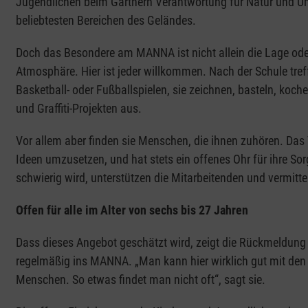
Jugendlichen beim Gärtnern Verantwortung für Natur und U
beliebtesten Bereichen des Geländes.
Doch das Besondere am MANNA ist nicht allein die Lage oder
Atmosphäre. Hier ist jeder willkommen. Nach der Schule tref
Basketball- oder Fußballspielen, sie zeichnen, basteln, koch
und Graffiti-Projekten aus.
Vor allem aber finden sie Menschen, die ihnen zuhören. Das
Ideen umzusetzen, und hat stets ein offenes Ohr für ihre S
schwierig wird, unterstützen die Mitarbeitenden und vermitte
Offen für alle im Alter von sechs bis 27 Jahren
Dass dieses Angebot geschätzt wird, zeigt die Rückmeldung
regelmäßig ins MANNA. „Man kann hier wirklich gut mit den M
Menschen. So etwas findet man nicht oft“, sagt sie.