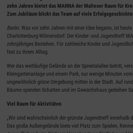
zehn Jahren bietet das MANNA der Malteser Raum für Krea
Zum Jubiläum blickt das Team auf viele Erfolgsgeschichte
Berlin
. Was vor zehn Jahren mit einer Idee begann, ist heute
Charlottenburg-Wilmersdorf: Der Kinder- und Jugendtreff MA
zehnjähriges Bestehen. Für zahlreiche Kinder und Jugendli
fest zu ihrem Alltag.
Wer das weitläufige Gelände an der Spreetalallee betritt, ver
Kleingartenanlage und einem Park, nur wenige Minuten vo
ungewöhnlich grüne Umgebung mitten in der Stadt. Auf run
Bäume spenden Schatten und im Gewächshaus gedeihen Sal
Viel Raum für Aktivitäten
„Wir sind wahrscheinlich der grünste Jugendtreff innerhalb d
Das große Außengelände biete viel Platz zum Spielen, Rennen