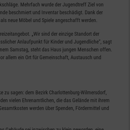
kschläge. Mehrfach wurde der Jugendtreff Ziel von
de beschmiert und Inventar beschädigt. Dank der
als neue Möbel und Spiele angeschafft werden.
eizeitangebot. „Wir sind der einzige Standort der
ässlicher Anlaufpunkt für Kinder und Jugendliche“, sagt
einem Samstag, steht das Haus jungen Menschen offen.
vor allem ein Ort für Gemeinschaft, Austausch und
e zu sagen: dem Bezirk Charlottenburg-Wilmersdorf,
en vielen Ehrenamtlichen, die das Gelände mit ihrem
 Gesamtkosten werden über Spenden, Fördermittel und
Das Gebäude sei inzwischen zu klein geworden, eine