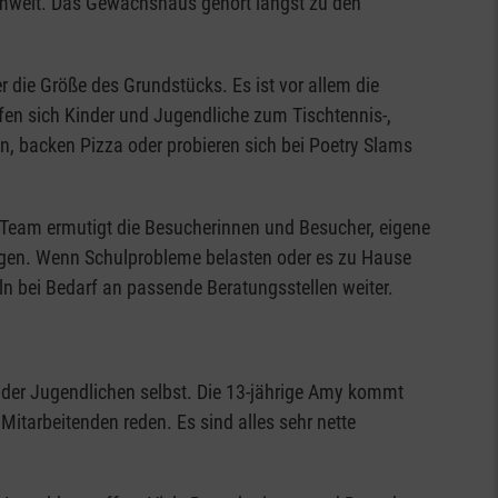
mwelt. Das Gewächshaus gehört längst zu den
 die Größe des Grundstücks. Es ist vor allem die
fen sich Kinder und Jugendliche zum Tischtennis-,
en, backen Pizza oder probieren sich bei Poetry Slams
 Team ermutigt die Besucherinnen und Besucher, eigene
orgen. Wenn Schulprobleme belasten oder es zu Hause
ln bei Bedarf an passende Beratungsstellen weiter.
 der Jugendlichen selbst. Die 13-jährige Amy kommt
itarbeitenden reden. Es sind alles sehr nette