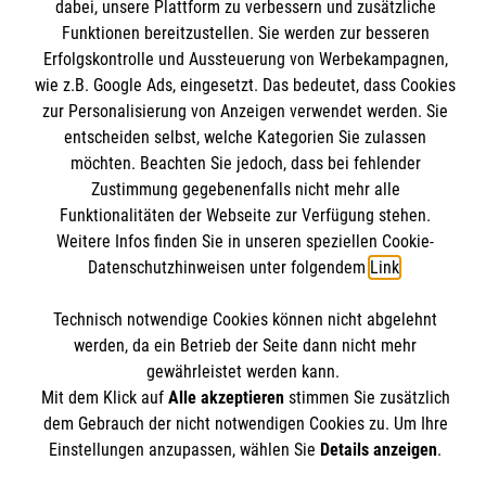
dabei, unsere Plattform zu verbessern und zusätzliche
Schulklimapaten
Kontakt
Funktionen bereitzustellen. Sie werden zur besseren
Impressum
Erfolgskontrolle und Aussteuerung von Werbekampagnen,
Malteser online
wie z.B. Google Ads, eingesetzt. Das bedeutet, dass Cookies
Datenschutz
zur Personalisierung von Anzeigen verwendet werden. Sie
entscheiden selbst, welche Kategorien Sie zulassen
Malteserorden
möchten. Beachten Sie jedoch, dass bei fehlender
Malteser Jugend
Spendenkonto
Zustimmung gegebenenfalls nicht mehr alle
Malteser International
Funktionalitäten der Webseite zur Verfügung stehen.
Weitere Infos finden Sie in unseren speziellen Cookie-
Mediathek
Empfänger: Malteser Hilfsdienst e.V.
Datenschutzhinweisen unter folgendem
Link
.
Sharepoint
IBAN: DE03 3706 0120 1201 2040 18
Soziale Netzwerke
Technisch notwendige Cookies können nicht abgelehnt
BIC: GENODED1PA7
werden, da ein Betrieb der Seite dann nicht mehr
gewährleistet werden kann.
Mit dem Klick auf
Alle akzeptieren
stimmen Sie zusätzlich
Der Malteser Hilfsdienst e.V. ist als eingetragene
dem Gebrauch der nicht notwendigen Cookies zu. Um Ihre
gemeinnützige Organisation von der Körperschaft- und
Einstellungen anzupassen, wählen Sie
Details anzeigen
.
Gewerbesteuer befreit.