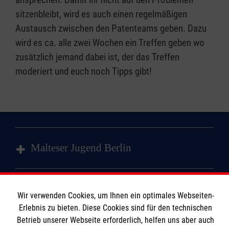
sitzenbleibt, wird es auch einen regelmäßigen
Austausch zwischen den Patenteams geben. Dazu
wird es ca. alle zwei Wochen ein Treffen geben wo
zusätzlich jemand dabei ist, der das Treffen
moderiert und euch noch Tipps gibt!
Malteser Jugend Berlin
Schulsanitätsdienst
Wir verwenden Cookies, um Ihnen ein optimales Webseiten-
Informationen
Erlebnis zu bieten. Diese Cookies sind für den technischen
Gemeindesanitätsdienst
Betrieb unserer Webseite erforderlich, helfen uns aber auch