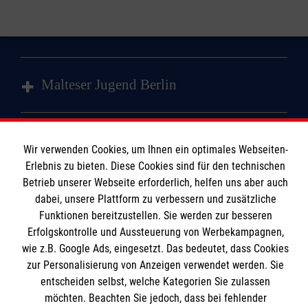
Malteser Jugend Berlin
Schulsanitätsdienst
Wir verwenden Cookies, um Ihnen ein optimales Webseiten-
Informationen
Erlebnis zu bieten. Diese Cookies sind für den technischen
Gemeindesanitätsdienst
Betrieb unserer Webseite erforderlich, helfen uns aber auch
dabei, unsere Plattform zu verbessern und zusätzliche
Schulklimapaten
Kontakt
Funktionen bereitzustellen. Sie werden zur besseren
Impressum
Erfolgskontrolle und Aussteuerung von Werbekampagnen,
Malteser online
wie z.B. Google Ads, eingesetzt. Das bedeutet, dass Cookies
Datenschutz
zur Personalisierung von Anzeigen verwendet werden. Sie
entscheiden selbst, welche Kategorien Sie zulassen
Malteserorden
möchten. Beachten Sie jedoch, dass bei fehlender
Malteser Jugend