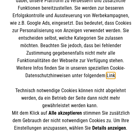
dabei, unsere Plattform zu verbessern und zusätzliche
Schulklimapaten
Funktionen bereitzustellen. Sie werden zur besseren
Kontakt
Erfolgskontrolle und Aussteuerung von Werbekampagnen,
Impressum
Malteser online
wie z.B. Google Ads, eingesetzt. Das bedeutet, dass Cookies
Datenschutz
zur Personalisierung von Anzeigen verwendet werden. Sie
entscheiden selbst, welche Kategorien Sie zulassen
Malteserorden
möchten. Beachten Sie jedoch, dass bei fehlender
Malteser Jugend
Zustimmung gegebenenfalls nicht mehr alle
Spendenkonto
Funktionalitäten der Webseite zur Verfügung stehen.
Malteser International
Weitere Infos finden Sie in unseren speziellen Cookie-
Mediathek
Datenschutzhinweisen unter folgendem
Link
.
Empfänger: Malteser Hilfsdienst e.V.
Sharepoint
IBAN: DE03 3706 0120 1201 2040 18
Soziale Netzwerke
Technisch notwendige Cookies können nicht abgelehnt
BIC: GENODED1PA7
werden, da ein Betrieb der Seite dann nicht mehr
gewährleistet werden kann.
Mit dem Klick auf
Alle akzeptieren
stimmen Sie zusätzlich
Der Malteser Hilfsdienst e.V. ist als eingetragene
dem Gebrauch der nicht notwendigen Cookies zu. Um Ihre
gemeinnützige Organisation von der Körperschaft- und
Einstellungen anzupassen, wählen Sie
Details anzeigen
.
Gewerbesteuer befreit.