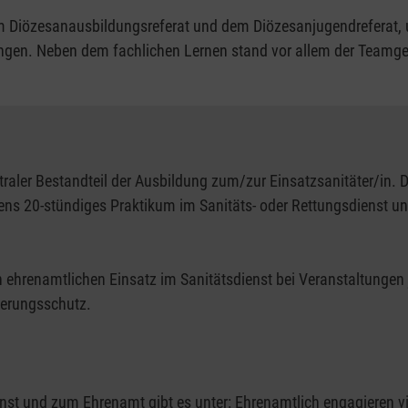
m Diözesanausbildungsreferat und dem Diözesanjugendreferat, u
ungen. Neben dem fachlichen Lernen stand vor allem der Teamgei
traler Bestandteil der Ausbildung zum/zur Einsatzsanitäter/in.
ns 20-stündiges Praktikum im Sanitäts- oder Rettungsdienst u
n ehrenamtlichen Einsatz im Sanitätsdienst bei Veranstaltungen j
lkerungsschutz.
enst und zum Ehrenamt gibt es unter:
Ehrenamtlich engagieren
vi