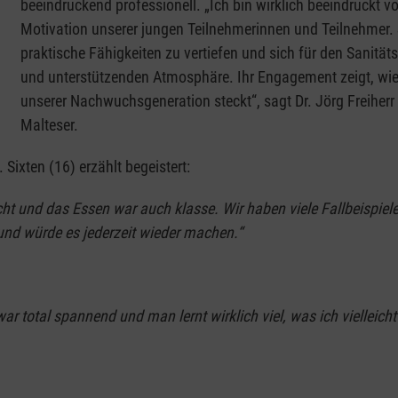
beeindruckend professionell. „Ich bin wirklich beeindruckt
Motivation unserer jungen Teilnehmerinnen und Teilnehmer. Si
praktische Fähigkeiten zu vertiefen und sich für den Sanitäts
und unterstützenden Atmosphäre. Ihr Engagement zeigt, wie
unserer Nachwuchsgeneration steckt“, sagt Dr. Jörg Freiherr 
Malteser.
ixten (16) erzählt begeistert:
cht und das Essen war auch klasse. Wir haben viele Fallbeispiele
und würde es jederzeit wieder machen.“
war total spannend und man lernt wirklich viel, was ich vielleic